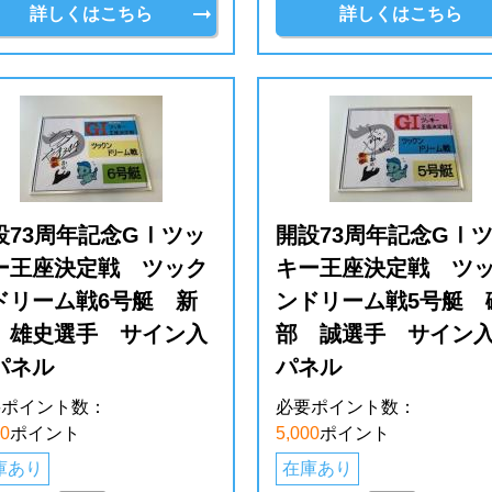
詳しくはこちら
詳しくはこちら
設73周年記念GⅠツッ
開設73周年記念GⅠ
ー王座決定戦 ツック
キー王座決定戦 ツ
ドリーム戦6号艇 新
ンドリーム戦5号艇 
 雄史選手 サイン入
部 誠選手 サイン
パネル
パネル
要ポイント数：
必要ポイント数：
00
ポイント
5,000
ポイント
庫あり
在庫あり