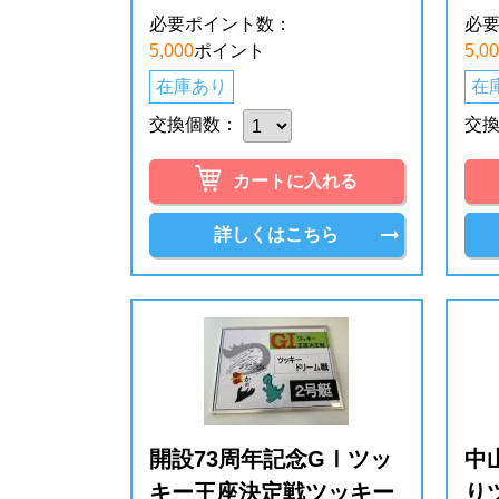
必要ポイント数：
必
5,000
ポイント
5,0
在庫あり
在
交換個数：
交
カートに入れる
詳しくはこちら
開設73周年記念GⅠツッ
中
キー王座決定戦ツッキー
り