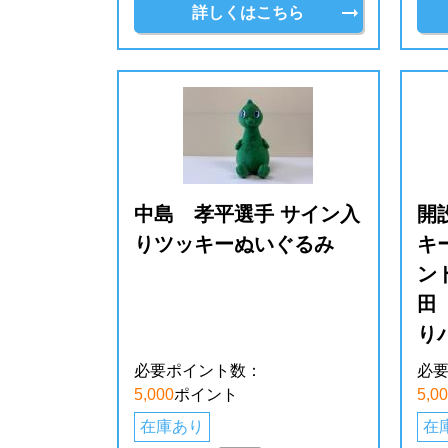
詳しくはこちら
中島 孝平選手 サイン入
開
りツッキーぬいぐるみ
キ
ン
田
り
必要ポイント数：
必
5,000
ポイント
5,0
在庫あり
在