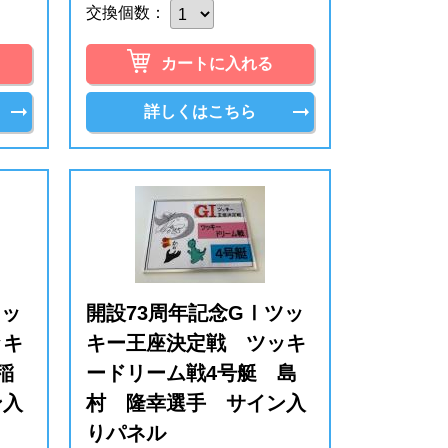
交換個数：
カートに入れる
詳しくはこちら
ツッ
開設73周年記念GⅠツッ
ッキ
キー王座決定戦 ツッキ
稲
ードリーム戦4号艇 島
ン入
村 隆幸選手 サイン入
りパネル