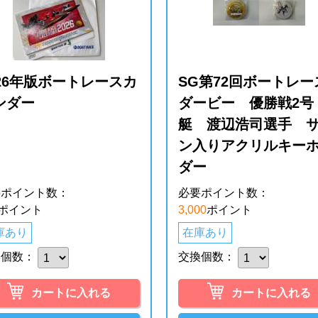
026年版ボートレースカ
SG第72回ボートレー
ンダー
ダービー 優勝戦2号
艇 渡辺浩司選手 
ン入りアクリルキー
ダー
要ポイント数：
必要ポイント数：
ポイント
3,000
ポイント
庫あり
在庫あり
換個数：
交換個数：
カートに入れる
カートに入れる