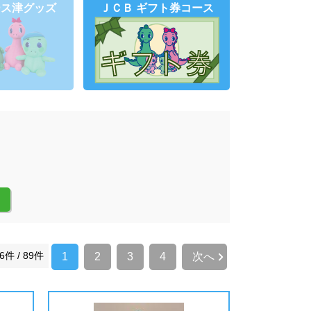
ース
津グッズ
ＪＣＢ
ギフト券コース
6件 / 89件
1
2
3
4
次へ