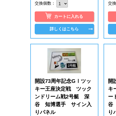
交換個数：
交
カートに入れる
詳しくはこちら
開設73周年記念GⅠツッ
開
キー王座決定戦 ツック
キ
ンドリーム戦2号艇 深
ー
谷 知博選手 サイン入
谷
りパネル
り