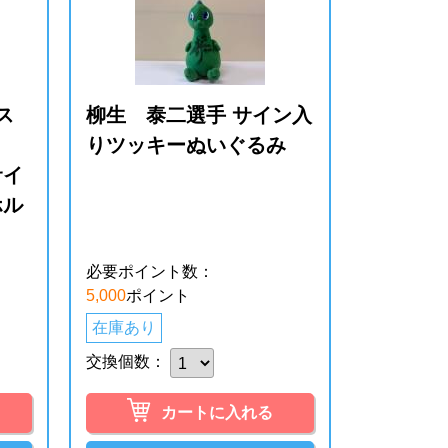
ス
柳生 泰二選手 サイン入
りツッキーぬいぐるみ
サイ
ホル
必要ポイント数：
5,000
ポイント
在庫あり
交換個数：
カートに入れる