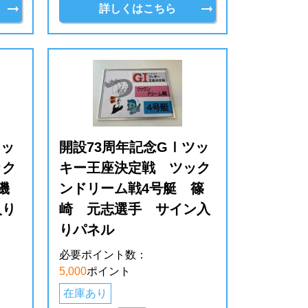
詳しくはこちら
ツッ
開設73周年記念GⅠツッ
ック
キー王座決定戦 ツック
磯
ンドリーム戦4号艇 篠
入り
崎 元志選手 サイン入
りパネル
必要ポイント数：
5,000
ポイント
在庫あり