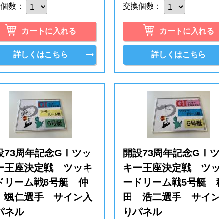
換個数：
交換個数：
カートに入れる
カートに入れる
詳しくはこちら
詳しくはこちら
設73周年記念GⅠツッ
開設73周年記念GⅠ
ー王座決定戦 ツッキ
キー王座決定戦 ツ
ドリーム戦6号艇 仲
ードリーム戦5号艇 
 颯仁選手 サイン入
田 浩二選手 サイ
パネル
りパネル