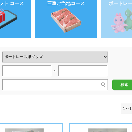
ギフト
コース
三重
ご当地コース
ボートレ
～
検索
1～1